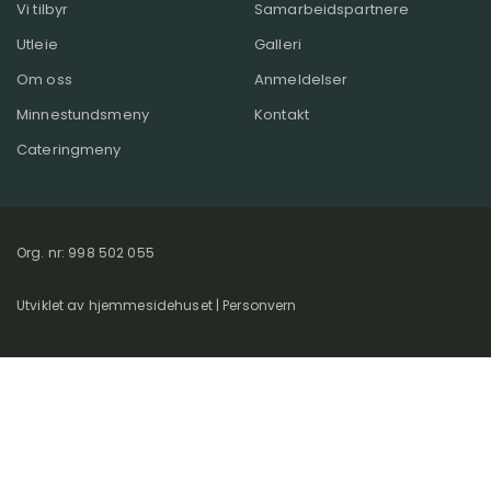
Vi tilbyr
Samarbeidspartnere
Utleie
Galleri
Om oss
Anmeldelser
Minnestundsmeny
Kontakt
Cateringmeny
Org. nr: 998 502 055
Utviklet av
hjemmesidehuset
|
Personvern