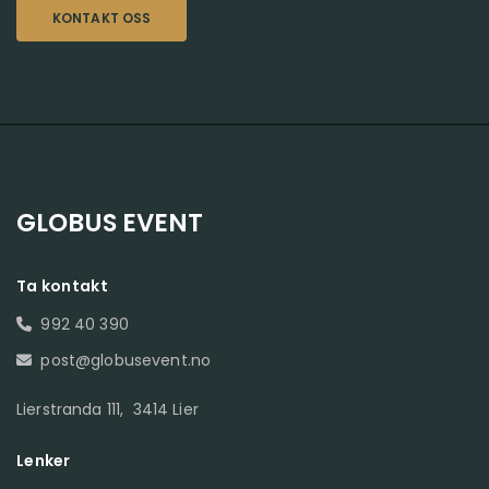
KONTAKT OSS
GLOBUS EVENT
Ta kontakt
992 40 390

post@globusevent.no

Lierstranda 111, 3414 Lier
Lenker